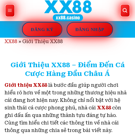
Skip
to
content
ĐĂNG KÝ
ĐĂNG NHẬP
XX88
»
Giới Thiệu XX88
Giới Thiệu XX88 – Điểm Đến Cá
Cược Hàng Đầu Châu Á
Giới thiệu XX88
là bước đầu giúp người chơi
hiểu rõ hơn về một trong những thương hiệu nhà
cái đang hot hiện nay. Không chỉ nổi bật với hệ
sinh thái cá cược phong phú, nhà cái
XX88
còn
ghi dấu ấn qua những thành tựu đáng tự hào.
Cùng tìm hiểu chi tiết các thông tin về nhà cái
thông qua những chia sẻ trong bài viết này.