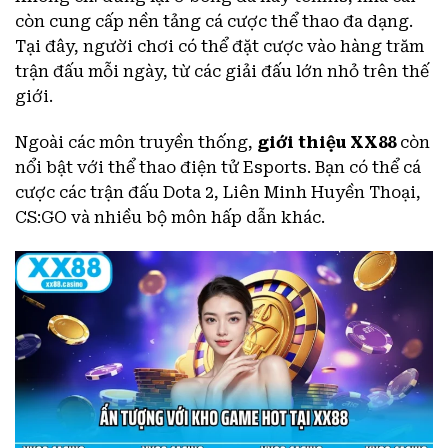
còn cung cấp nền tảng cá cược thể thao đa dạng.
Tại đây, người chơi có thể đặt cược vào hàng trăm
trận đấu mỗi ngày, từ các giải đấu lớn nhỏ trên thế
giới.
Ngoài các môn truyền thống,
giới thiệu XX88
còn
nổi bật với thể thao điện tử Esports. Bạn có thể cá
cược các trận đấu Dota 2, Liên Minh Huyền Thoại,
CS:GO và nhiều bộ môn hấp dẫn khác.