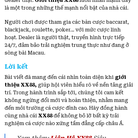
dealer thật.
Giới thiệu XX88
luôn nhấn mạnh đây
là một trong những thế mạnh nổi bật của nhà cái.
Người chơi được tham gia các bàn cược baccarat,
blackjack, roulette, poker… với mức cược linh
hoạt. Dealer là người thật, truyền hình trực tiếp
24/7, đảm bảo trải nghiệm trung thực như đang ở
sòng bài Macau.
Lời kết
Bài viết đã mang đến cái nhìn toàn diện khi
giới
thiệu XX88,
giúp hội viên hiểu rõ về nền tảng giải
trí. Trong hành trình sắp tới, chúng tôi cam kết
không ngừng đổi mới và hoàn thiện, nhằm mang
đến môi trường cá cược đỉnh cao. Hãy đồng hành
cùng nhà cái
XX88
để không bỏ lỡ bất kỳ trải
nghiệm cá cược nào xứng tầm đẳng cấp châu Á.