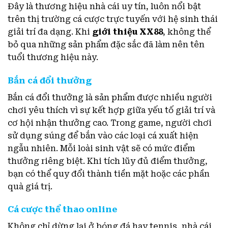
Đây là thương hiệu nhà cái uy tín, luôn nổi bật
trên thị trường cá cược trực tuyến với hệ sinh thái
giải trí đa dạng. Khi
giới thiệu XX88
, không thể
bỏ qua những sản phẩm đặc sắc đã làm nên tên
tuổi thương hiệu này.
Bắn cá đổi thưởng
Bắn cá đổi thưởng là sản phẩm được nhiều người
chơi yêu thích vì sự kết hợp giữa yếu tố giải trí và
cơ hội nhận thưởng cao. Trong game, người chơi
sử dụng súng để bắn vào các loại cá xuất hiện
ngẫu nhiên. Mỗi loài sinh vật sẽ có mức điểm
thưởng riêng biệt. Khi tích lũy đủ điểm thưởng,
bạn có thể quy đổi thành tiền mặt hoặc các phần
quà giá trị.
Cá cược thể thao online
Không chỉ dừng lại ở bóng đá hay tennis, nhà cái