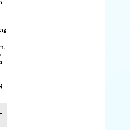
h
ống
.
òn,
n
n
ị
i