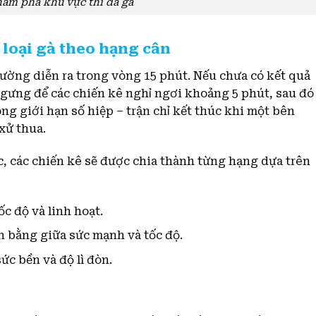
ám phá khu vực thi đá gà
 loại gà theo hạng cân
ường diễn ra trong vòng 15 phút. Nếu chưa có kết quả
ngưng để các chiến kê nghỉ ngơi khoảng 5 phút, sau đó
ông giới hạn số hiệp – trận chỉ kết thúc khi một bên
xử thua.
c, các chiến kê sẽ được chia thành từng hạng dựa trên
ốc độ và linh hoạt.
ân bằng giữa sức mạnh và tốc độ.
sức bền và độ lì đòn.