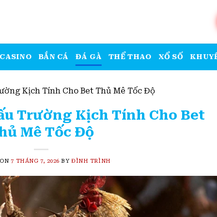
CASINO
BẮN CÁ
ĐÁ GÀ
THỂ THAO
XỔ SỐ
KHUYẾ
rường Kịch Tính Cho Bet Thủ Mê Tốc Độ
ấu Trường Kịch Tính Cho Bet
hủ Mê Tốc Độ
 ON
7 THÁNG 7, 2026
BY
ĐÌNH TRÌNH