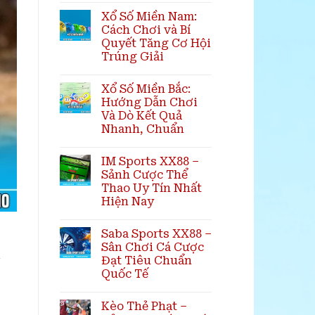
Xổ Số Miền Nam:
Cách Chơi và Bí
Quyết Tăng Cơ Hội
Trúng Giải
Xổ Số Miền Bắc:
Hướng Dẫn Chơi
Và Dò Kết Quả
Nhanh, Chuẩn
IM Sports XX88 –
Sảnh Cược Thể
Thao Uy Tín Nhất
Hiện Nay
Saba Sports XX88 –
Sân Chơi Cá Cược
i
Đạt Tiêu Chuẩn
Quốc Tế
Kèo Thẻ Phạt –